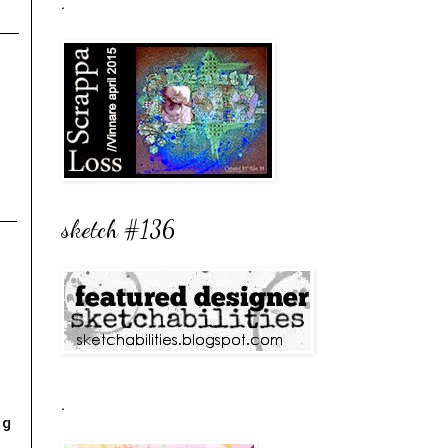
.
sketch #136
.
gg