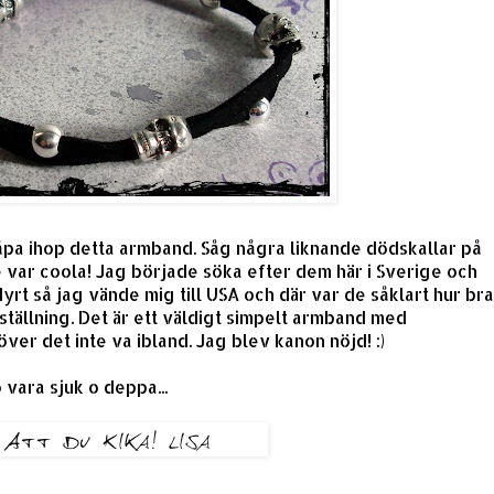
åpa ihop detta armband. Såg några liknande dödskallar på
ar coola! Jag började söka efter dem här i Sverige och
dyrt så jag vände mig till USA och där var de såklart hur bra
ställning. Det är ett väldigt simpelt armband med
r det inte va ibland. Jag blev kanon nöjd! :)
 vara sjuk o deppa...